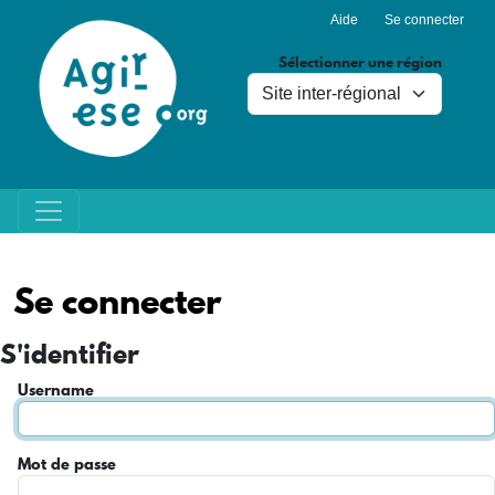
Menu du compte de l'utilisa
Aller au contenu principal
Aide
Se connecter
Sélectionner une région
Se connecter
S'identifier
Username
Mot de passe