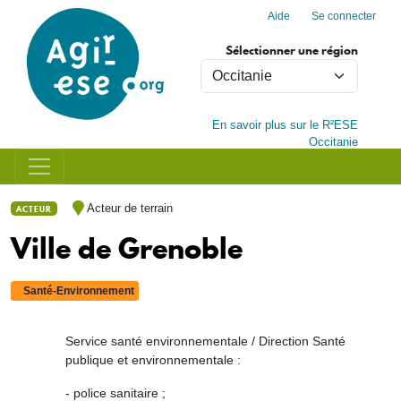
Menu du compte de l'utilisa
Aller au contenu principal
Aide
Se connecter
Sélectionner une région
En savoir plus sur le R²ESE
Occitanie
Acteur de terrain
ACTEUR
Ville de Grenoble
Santé-Environnement
Service santé environnementale / Direction Santé
publique et environnementale :
- police sanitaire ;