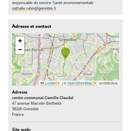
responsable du service Santé environnementale
nathalie.rubin@grenoble.fr
Adresse et contact
+
−
Leaflet
|
©
OpenStreetMap
contributors
Adresse
centre communal Camille Claudel
47 avenue Marcelin Berthelot
38100
Grenoble
France
Site web