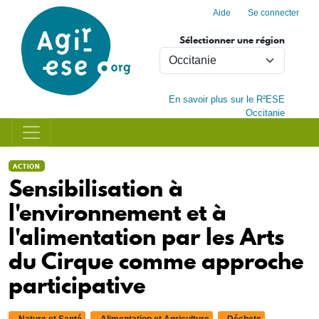
Menu du compte de l'utilisa
Aller au contenu principal
Aide
Se connecter
Sélectionner une région
En savoir plus sur le R²ESE
Occitanie
ACTION
Sensibilisation à
l'environnement et à
l'alimentation par les Arts
du Cirque comme approche
participative