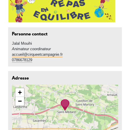
Personne contact
Jalal
Mouihi
Animateur coordinateur
accueil@cirqueetcampagnie.fr
0786678129
Adresse
+
−