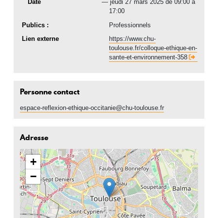
date(s)
Date
jeudi 27 mars 2025 de 09:00 à
17:00
Publics :
Professionnels
Lien externe
https://www.chu-
toulouse.fr/colloque-ethique-en-
sante-et-environnement-358
Personne contact
espace-reflexion-ethique-occitanie@chu-toulouse.fr
Adresse
+
−