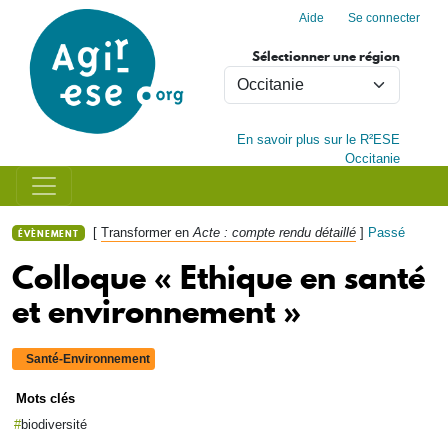
Menu du compte de l'utilisa
Aller au contenu principal
Aide
Se connecter
Sélectionner une région
En savoir plus sur le R²ESE
Occitanie
[
Transformer en
Acte : compte rendu détaillé
]
Passé
ÉVÈNEMENT
Colloque « Ethique en santé
et environnement »
Santé-Environnement
Mots clés
biodiversité