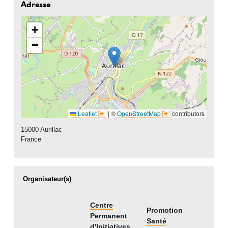
Adresse
+
−
Leaflet
|
©
OpenStreetMap
contributors
15000
Aurillac
France
Organisateur(s)
Centre
Promotion
Permanent
Santé
d'Initiatives