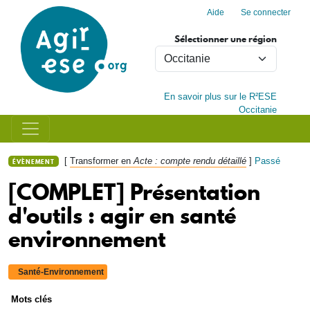
Menu du compte de l'utilisa
Aller au contenu principal
Aide
Se connecter
Sélectionner une région
En savoir plus sur le R²ESE
Occitanie
[
Transformer en
Acte : compte rendu détaillé
]
Passé
ÉVÈNEMENT
[COMPLET] Présentation
d'outils : agir en santé
environnement
Santé-Environnement
Mots clés