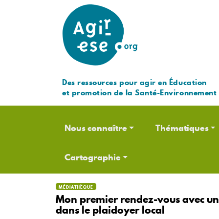
Des ressources pour agir en Éducation
et promotion de la Santé-Environnement
Navigation principale
Nous connaître
Thématiques
Cartographie
MÉDIATHÈQUE
Mon premier rendez-vous avec un.e
dans le plaidoyer local