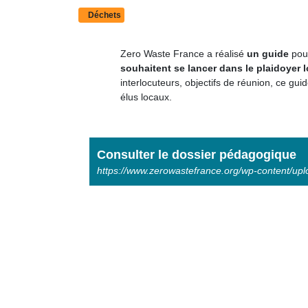
Déchets
Zero Waste France a réalisé
un guide
pou
souhaitent se lancer dans le plaidoyer l
interlocuteurs, objectifs de réunion, ce gu
élus locaux.
Consulter le dossier pédagogique
https://www.zerowastefrance.org/wp-content/up