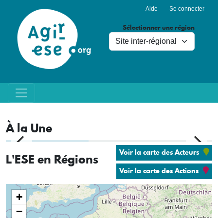
Menu du compte de l'utilisa
Aller au contenu principal
Aide
Se connecter
Sélectionner une région
À la Une
Voir la carte des Acteurs
L'ESE en Régions
A venir
ÉVÈNEMENT
Cycle de webinaires Santé-
Voir la carte des Actions
Environnement : "Le Donut
de Grenoble : la recette
+
pour plus de justice sociale
et environnementale"
−