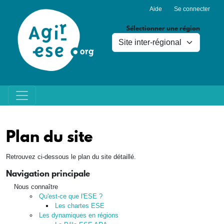
Menu du compte de l'utilisa
Aller au contenu principal
Aide
Se connecter
Sélectionner une région
Plan du site
Retrouvez ci-dessous le plan du site détaillé.
Navigation principale
Nous connaître
Qu'est-ce que l'ESE ?
Les chartes ESE
Les dynamiques en régions