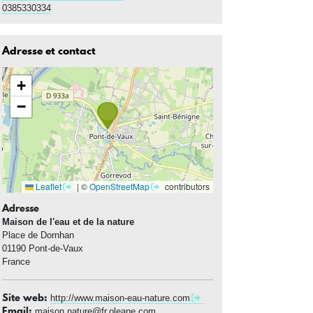
0385330334
Adresse et contact
+
−
Leaflet
|
©
OpenStreetMap
contributors
Adresse
Maison de l'eau et de la nature
Place de Dornhan
01190
Pont-de-Vaux
France
Site web
http://www.maison-eau-nature.com
Email
maison.nature@fr.oleane.com