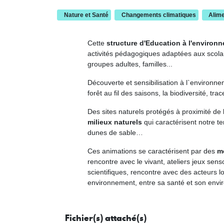
Nature et Santé
Changements climatiques
Alime
Cette
structure d'Education à l'environ
activités pédagogiques adaptées aux scolair
groupes adultes
,
familles...
Découverte et sensibilisation à l`environne
forêt au fil des saisons, la biodiversité, tra
Des sites naturels protégés à proximité de
milieux naturels
qui caractérisent notre ter
dunes de sable…
C
es animations se caractérisent par des
mé
rencontre avec le vivant, ateliers jeux sens
scientifiques, rencontre avec des acteurs l
environnement, entre sa santé et son en
Fichier(s) attaché(s)