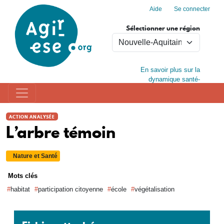
Menu du compte de l'utilisa
Aller au contenu principal
Aide
Se connecter
Sélectionner une région
En savoir plus sur la
dynamique santé-
environnement en Nouvelle-
Aquitaine
ACTION ANALYSÉE
L’arbre témoin
Nature et Santé
Mots clés
habitat
participation citoyenne
école
végétalisation