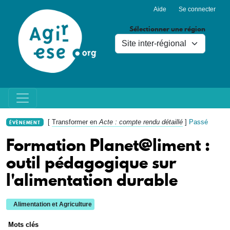
Menu du compte de l'utilisa
Aller au contenu principal
Aide
Se connecter
Sélectionner une région
[
Transformer en
Acte : compte rendu détaillé
]
Passé
ÉVÈNEMENT
Formation Planet@liment :
outil pédagogique sur
l'alimentation durable
Alimentation et Agriculture
Mots clés