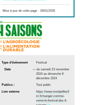
Mise à jour de cette page :
29/01/2026
Type d'évènement
Festival
date(s)
Date
du
samedi 23 novembre
2024
au
dimanche 8
décembre 2024
Publics :
Tout public
Lien externe
https://www.montpellier3
m.fr/manger-comme-
seme-le-festival-des-4-
saisons