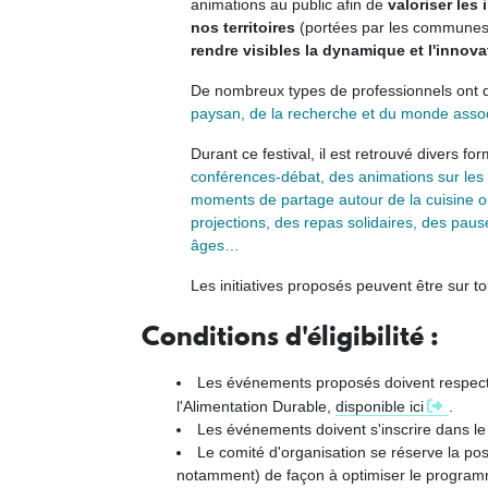
animations au public afin de
valoriser les i
nos territoires
(portées par les communes, c
rendre visibles la dynamique et l'innova
De nombreux types de professionnels ont déj
paysan, de la recherche et du monde associa
Durant ce festival, il est retrouvé divers for
conférences-débat, des animations sur les m
moments de partage autour de la cuisine ou
projections, des repas solidaires, des pau
âges…
Les initiatives proposés peuvent être sur tout
Conditions d'éligibilité :
Les événements proposés doivent respecte
l'Alimentation Durable,
disponible ici
.
Les événements doivent s'inscrire dans le
Le comité d'organisation se réserve la pos
notamment) de façon à optimiser le progra