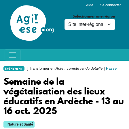
Menu du compte de l'utilisa
Aller au contenu principal
Aide
Se connecter
Sélectionner une région
[
Transformer en
Acte : compte rendu détaillé
]
Passé
ÉVÈNEMENT
Semaine de la
végétalisation des lieux
éducatifs en Ardèche - 13 au
16 oct. 2025
Nature et Santé