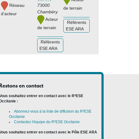
Réseau
73000
de terrain
Chambéry
d’acteur
Acteur
Référents
de terrain
ESE ARA
Référents
ESE ARA
Restons en contact
Vous souhaitez entrer en contact avec le R²ESE
Occitanie :
Abonnez-vous à la liste de diffusion du R²ESE
Occitanie
Contactez l'équipe du R²ESE Occitanie
Vous souhaitez entrer en contact avec le Pôle ESE ARA
: