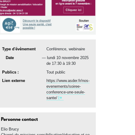
Type d'évènement
Conférence, webinaire
date(s)
Date
lundi 10 novembre 2025
de 17:30 à 19:30
Publics :
Tout public
Lien externe
https://www.asder.fr/nos-
evenements/soiree-
conference-une-seule-
sante/
Personne contact
Elio
Brucy
Chargé de missions sensibilisation/éducation et co-