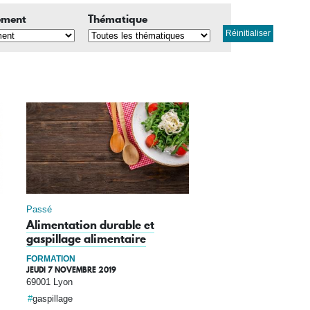
ement
Thématique
Réinitialiser
Passé
Alimentation durable et
gaspillage alimentaire
FORMATION
JEUDI 7 NOVEMBRE 2019
69001 Lyon
gaspillage