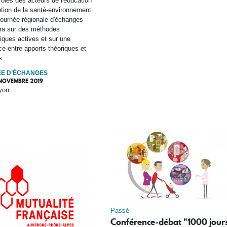
 rôles des acteurs de l'éducation
tion de la santé-environnement
journée régionale d'échanges
era sur des méthodes
ques actives et sur une
ce entre apports théoriques et
s.
E D’ÉCHANGES
 NOVEMBRE 2019
yon
Passé
Conférence-débat "1000 jour