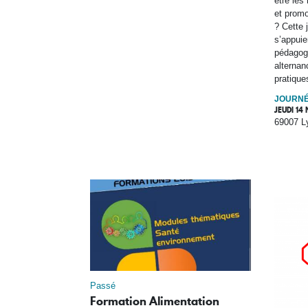
être les
et promo
? Cette 
s’appui
pédagogi
alternan
pratique
JOURNÉ
JEUDI 14
69007 L
Passé
Formation Alimentation