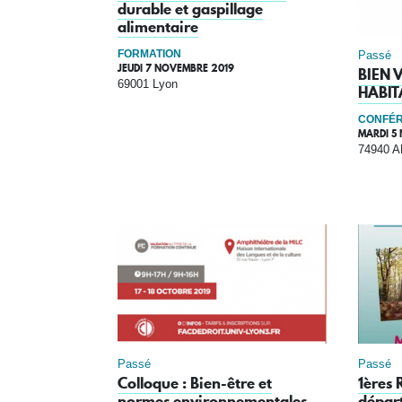
durable et gaspillage
alimentaire
FORMATION
Passé
JEUDI 7 NOVEMBRE 2019
BIEN 
69001 Lyon
HABIT
CONFÉR
MARDI 5
74940 
Passé
Passé
Colloque : Bien-être et
1ères 
normes environnementales
dépar