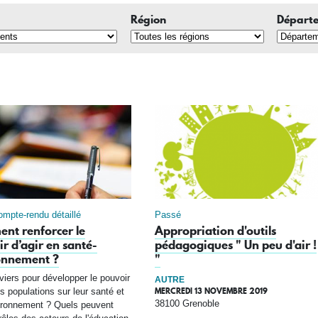
Région
Départ
ompte-rendu détaillé
Passé
nt renforcer le
Appropriation d'outils
r d’agir en santé-
pédagogiques " Un peu d'air !
onnement ?
"
viers pour développer le pouvoir
AUTRE
MERCREDI 13 NOVEMBRE 2019
es populations sur leur santé et
38100 Grenoble
ironnement ? Quels peuvent