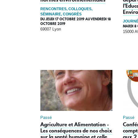
l’Educ
RENCONTRES, COLLOQUES,
Envir
SÉMINAIRE, CONGRÈS
DU
JEUDI 17 OCTOBRE 2019
AU
VENDREDI 18
JOURNÉ
OCTOBRE 2019
MARDI 8
69007 Lyon
15000 
Passé
Passé
Agriculture et Alimentation -
Confér
Les conséquences de nos choix
compte
sur la santé humaine et celle
aux 2 