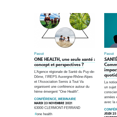
Passé
Passé
ONE HEALTH, une seule santé :
SANTÉ
concept et perspectives ?
Comme
impact
L’Agence régionale de Santé du Puy-de-
quotid
Dôme, l’IREPS Auvergne-Rhône-Alpes
et l’Association Semis à Tout Va
La notio
organisent une conférence autour du
un sujet
hème émergent "One Health".
conscien
années e
CONFÉRENCE, WEBINAIRE
avec la c
MARDI 23 NOVEMBRE 2021
63000 CLERMONT-FERRAND
CONFÉR
JEUDI 2
one health