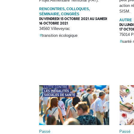
Projet Alimentaire Territorial (PAT).
action r
RENCONTRES, COLLOQUES,
SISM.
SÉMINAIRE, CONGRÈS
DU
VENDREDI 15 OCTOBRE 2021
AU
SAMEDI
AUTRE
16 OCTOBRE 2021
DU
LUNDI
34560 Villeveyrac
17 OCTO
75014 P
transition écologique
santé 
Passé
Passé