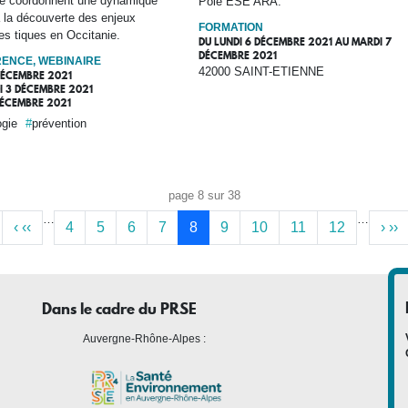
ie coordonnent une dynamique
Pôle ESE ARA.
 la découverte des enjeux
FORMATION
es tiques en Occitanie.
DU
LUNDI 6 DÉCEMBRE 2021
AU
MARDI 7
DÉCEMBRE 2021
ENCE, WEBINAIRE
42000 SAINT-ETIENNE
DÉCEMBRE 2021
I 3 DÉCEMBRE 2021
DÉCEMBRE 2021
gie
prévention
page 8 sur 38
…
…
‹
‹‹
4
5
6
7
8
9
10
11
12
›
››
Dans le cadre du PRSE
Auvergne-Rhône-Alpes :