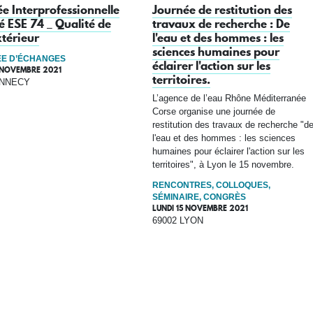
e Interprofessionnelle
Journée de restitution des
 ESE 74 _ Qualité de
travaux de recherche : De
xtérieur
l'eau et des hommes : les
sciences humaines pour
E D’ÉCHANGES
éclairer l'action sur les
 NOVEMBRE 2021
territoires.
ANNECY
L’agence de l’eau Rhône Méditerranée
Corse organise une journée de
restitution des travaux de recherche "d
l'eau et des hommes : les sciences
humaines pour éclairer l'action sur les
territoires", à Lyon le 15 novembre.
RENCONTRES, COLLOQUES,
SÉMINAIRE, CONGRÈS
LUNDI 15 NOVEMBRE 2021
69002 LYON