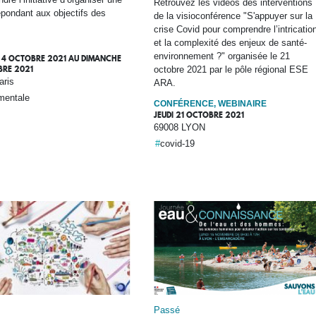
Retrouvez les vidéos des interventions
épondant aux objectifs des
de la visioconférence "S'appuyer sur la
crise Covid pour comprendre l’intricatio
et la complexité des enjeux de santé-
environnement ?" organisée le 21
 4 OCTOBRE 2021
AU
DIMANCHE
BRE 2021
octobre 2021 par le pôle régional ESE
aris
ARA.
mentale
CONFÉRENCE, WEBINAIRE
JEUDI 21 OCTOBRE 2021
69008 LYON
covid-19
Passé