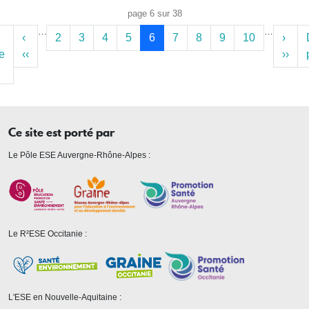
Pagination
page 6 sur 38
…
…
‹
2
3
4
5
6
7
8
9
10
›
e
‹‹
››
Ce site est porté par
Le Pôle ESE Auvergne-Rhône-Alpes :
Le R²ESE Occitanie :
L'ESE en Nouvelle-Aquitaine :