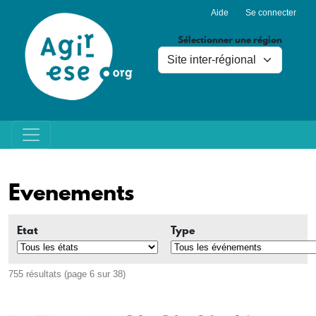
Menu du compte de l'utilisa
Aller au contenu principal
Aide
Se connecter
Sélectionner une région
Evenements
Etat
Type
755 résultats (page 6 sur 38)