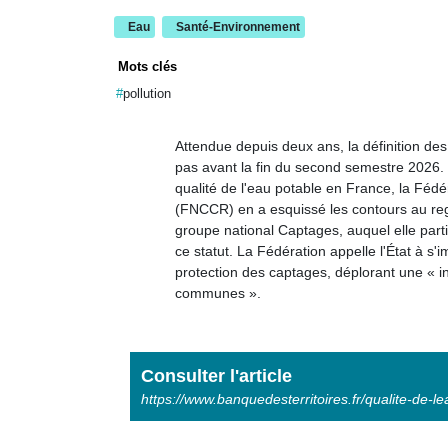
Eau
Santé-Environnement
Mots clés
pollution
Attendue depuis deux ans, la définition de
pas avant la fin du second semestre 2026. 
qualité de l'eau potable en France, la Fédé
(FNCCR) en a esquissé les contours au rega
groupe national Captages, auquel elle parti
ce statut.
La Fédération appelle l'État à s'
protection des captages, déplorant une « i
communes ».
Consulter l'article
https://www.banquedesterritoires.fr/qualite-de-l