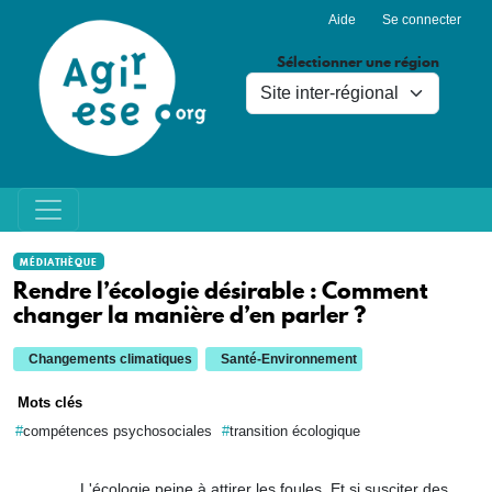
Menu du compte de l'utilisa
Aller au contenu principal
Aide
Se connecter
Sélectionner une région
MÉDIATHÈQUE
Rendre l’écologie désirable : Comment
changer la manière d’en parler ?
Changements climatiques
Santé-Environnement
Mots clés
compétences psychosociales
transition écologique
L'écologie peine à attirer les foules. Et si susciter des