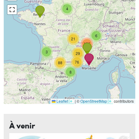
4
6
21
136
3
29
76
88
8
Leaflet
|
©
OpenStreetMap
contributors
À venir