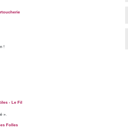
artoucherie
n !
les - Le Fil
é ».
bes Folles