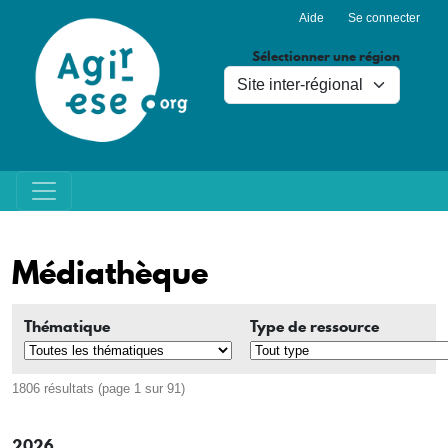
Menu du compte de l'utilisa
Aller au contenu principal
Aide
Se connecter
Sélectionner une région
Médiathèque
Thématique
Type de ressource
1806 résultats (page 1 sur 91)
2026