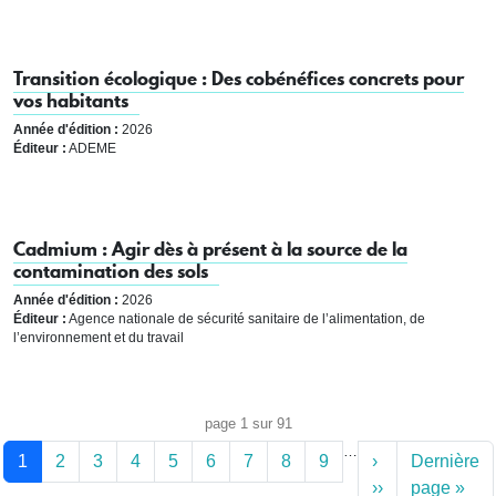
Transition écologique : Des cobénéfices concrets pour
vos habitants
Année d'édition :
2026
Éditeur :
ADEME
Cadmium : Agir dès à présent à la source de la
contamination des sols
Année d'édition :
2026
Éditeur :
Agence nationale de sécurité sanitaire de l’alimentation, de
l’environnement et du travail
Pagination
page 1 sur 91
…
1
2
3
4
5
6
7
8
9
›
Dernière
››
page »