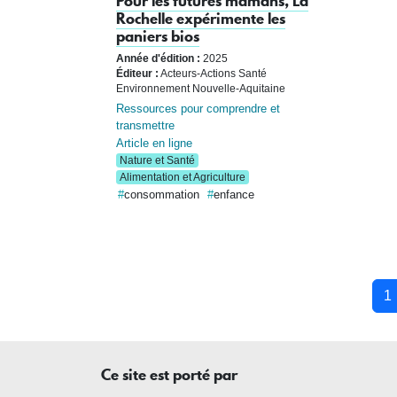
Pour les futures mamans, La
Rochelle expérimente les
paniers bios
Année d'édition :
2025
Éditeur :
Acteurs-Actions Santé
Environnement Nouvelle-Aquitaine
Ressources pour comprendre et
transmettre
Article en ligne
Nature et Santé
Alimentation et Agriculture
consommation
enfance
Pagination
1
Ce site est porté par