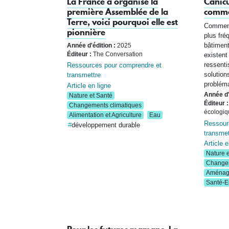
La France a organisé la
Canicu
première Assemblée de la
comme
Terre, voici pourquoi elle est
Comment 
pionnière
plus fré
bâtiment
Année d'édition :
2025
Éditeur :
The Conversation
existent
ressenti
Ressources pour comprendre et
solution
transmettre
probléma
Article en ligne
Année d'
Nature et Santé
Éditeur :
Changements climatiques
écologiq
Alimentation et Agriculture
Eau
Ressour
développement durable
transmet
Article e
Nature e
Changem
Aménage
Santé-E