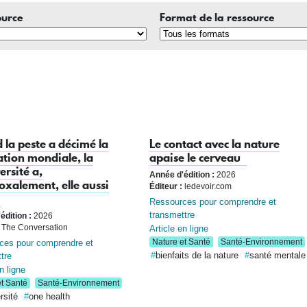
ource
Format de la ressource
la peste a décimé la
Le contact avec la nature
tion mondiale, la
apaise le cerveau
ersité a,
Année d'édition :
2026
xalement, elle aussi
Éditeur :
ledevoir.com
Ressources pour comprendre et
transmettre
édition :
2026
Article en ligne
The Conversation
ces pour comprendre et
Nature et Santé
Santé-Environnement
tre
bienfaits de la nature
santé mentale
n ligne
t Santé
Santé-Environnement
rsité
one health