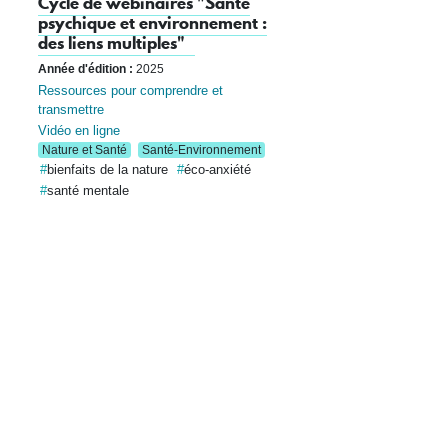
Cycle de webinaires "Santé
psychique et environnement :
des liens multiples"
Année d'édition :
2025
Ressources pour comprendre et
transmettre
Vidéo en ligne
Nature et Santé
Santé-Environnement
bienfaits de la nature
éco-anxiété
santé mentale