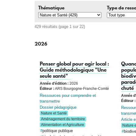
Thématique
Type de ress
429 résultats (page 1 sur 22)
2026
Penser global pour agir local :
Quand 
Guide méthodologique "Une
popula
seule santé"
biodiv
parado
Année d'édition :
2026
chuté
Éditeur :
ARS Bourgogne-Franche-Comté
Ressources pour comprendre et
Année d'
transmettre
Éditeur :
Dossier pédagogique
Ressour
transmet
Nature et Santé
Aménagement du territoire
Article e
Alimentation et Agriculture
Nature e
politique publique
biodive