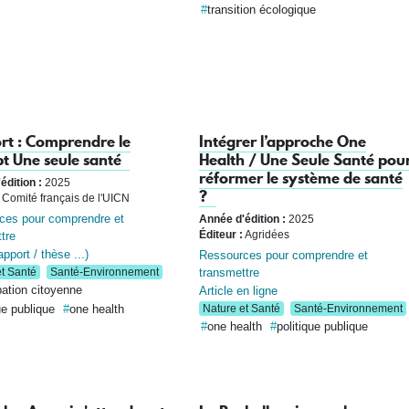
transition écologique
rt : Comprendre le
Intégrer l’approche One
t Une seule santé
Health / Une Seule Santé pou
réformer le système de santé
édition :
2025
?
Comité français de l'UICN
ces pour comprendre et
Année d'édition :
2025
tre
Éditeur :
Agridées
pport / thèse ...)
Ressources pour comprendre et
transmettre
t Santé
Santé-Environnement
pation citoyenne
Article en ligne
ue publique
one health
Nature et Santé
Santé-Environnement
one health
politique publique