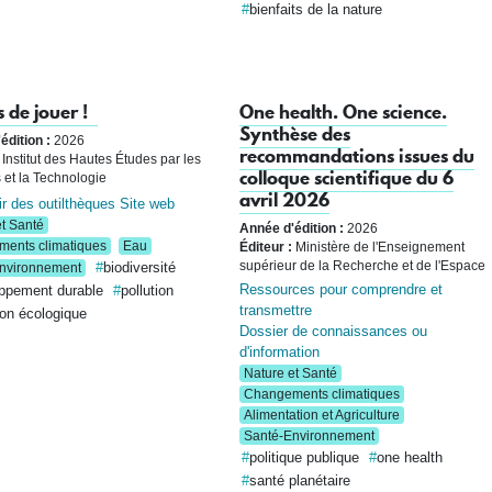
bienfaits de la nature
 de jouer !
One health. One science.
Synthèse des
édition :
2026
recommandations issues du
Institut des Hautes Études par les
colloque scientifique du 6
 et la Technologie
avril 2026
r des outilthèques
Site web
t Santé
Année d'édition :
2026
ents climatiques
Eau
Éditeur :
Ministère de l'Enseignement
supérieur de la Recherche et de l'Espace
biodiversité
nvironnement
Ressources pour comprendre et
ppement durable
pollution
transmettre
ion écologique
Dossier de connaissances ou
d'information
Nature et Santé
Changements climatiques
Alimentation et Agriculture
Santé-Environnement
politique publique
one health
santé planétaire