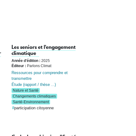
Les seniors et l'engagement
r
climatique
Année d'édition :
2025
Éditeur :
Parlons Climat
Ressources pour comprendre et
transmettre
Étude (rapport / thèse ...)
Nature et Santé
Changements climatiques
Santé-Environnement
participation citoyenne