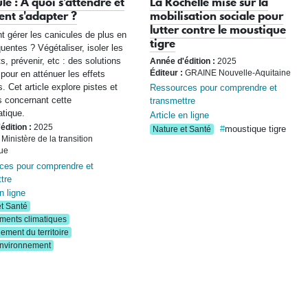
le : A quoi s'attendre et
La Rochelle mise sur la
nt s'adapter ?
mobilisation sociale pour
lutter contre le moustique
gérer les canicules de plus en
tigre
quentes ? Végétaliser, isoler les
s, prévenir, etc : des solutions
Année d'édition :
2025
 pour en atténuer les effets
Éditeur :
GRAINE Nouvelle-Aquitaine
s. Cet article explore pistes et
Ressources pour comprendre et
s concernant cette
transmettre
tique.
Article en ligne
édition :
2025
moustique tigre
Nature et Santé
Ministère de la transition
ue
ces pour comprendre et
tre
n ligne
t Santé
ents climatiques
ment du territoire
nvironnement