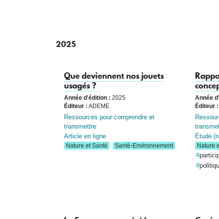
2025
Que deviennent nos jouets
Rappo
usagés ?
concep
Année d'édition :
2025
Année d'
Éditeur :
ADEME
Éditeur :
Ressources pour comprendre et
Ressour
transmettre
transmet
Article en ligne
Étude (ra
Nature et Santé
Santé-Environnement
Nature e
partici
politiq