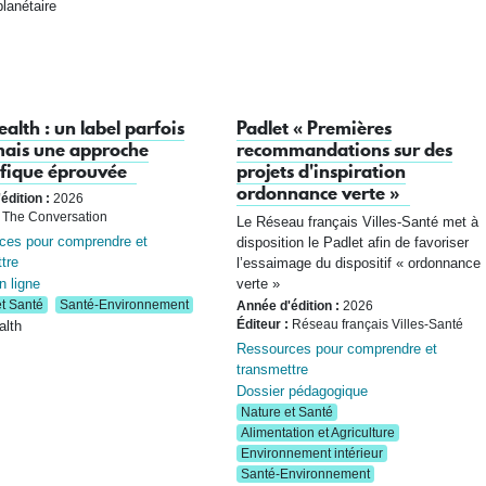
lanétaire
alth : un label parfois
Padlet « Premières
mais une approche
recommandations sur des
ifique éprouvée
projets d'inspiration
ordonnance verte »
édition :
2026
The Conversation
Le Réseau français Villes-Santé met à
ces pour comprendre et
disposition le Padlet afin de favoriser
tre
l’essaimage du dispositif « ordonnance
n ligne
verte »
t Santé
Santé-Environnement
Année d'édition :
2026
Éditeur :
Réseau français Villes-Santé
alth
Ressources pour comprendre et
transmettre
Dossier pédagogique
Nature et Santé
Alimentation et Agriculture
Environnement intérieur
Santé-Environnement