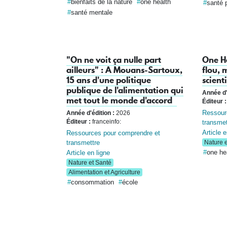
bienfaits de la nature
one health
santé p
santé mentale
"On ne voit ça nulle part
One He
ailleurs" : A Mouans-Sartoux,
flou, 
15 ans d'une politique
scient
publique de l'alimentation qui
Année d'
met tout le monde d'accord
Éditeur :
Ressour
Année d'édition :
2026
transmet
Éditeur :
franceinfo:
Article e
Ressources pour comprendre et
transmettre
Nature e
Article en ligne
one he
Nature et Santé
Alimentation et Agriculture
consommation
école