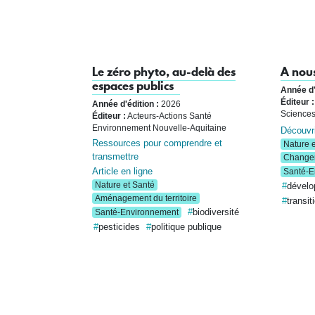
Le zéro phyto, au-delà des
A nous
espaces publics
Année d'
Éditeur :
Année d'édition :
2026
Sciences
Éditeur :
Acteurs-Actions Santé
Environnement Nouvelle-Aquitaine
Découvri
Ressources pour comprendre et
Nature e
transmettre
Changem
Article en ligne
Santé-E
Nature et Santé
dévelo
Aménagement du territoire
transit
biodiversité
Santé-Environnement
pesticides
politique publique