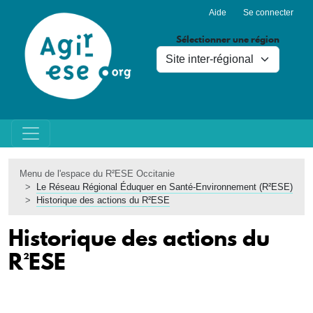
Menu du compte de l'utilisa
Aller au contenu principal
Aide
Se connecter
Sélectionner une région
Menu de l'espace du R²ESE Occitanie
Le Réseau Régional Éduquer en Santé-Environnement (R²ESE)
Historique des actions du R²ESE
Historique des actions du
R²ESE